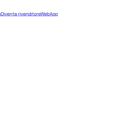
e
Diventa rivenditore
WebApp