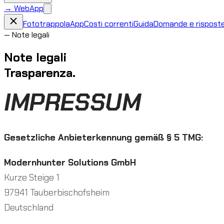
→
WebApp
Fototrappola
App
Costi correnti
Guida
Domande e rispost
—
Note legali
Note legali
Trasparenza.
IMPRESSUM
Gesetzliche Anbieterkennung gemäß § 5 TMG:
Modernhunter Solutions GmbH
Kurze Steige 1
97941 Tauberbischofsheim
Deutschland