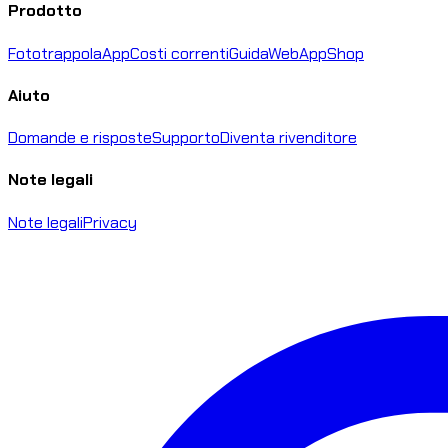
Prodotto
Fototrappola
App
Costi correnti
Guida
WebApp
Shop
Aiuto
Domande e risposte
Supporto
Diventa rivenditore
Note legali
Note legali
Privacy