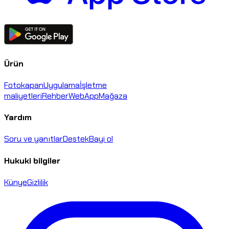
Ürün
Fotokapan
Uygulama
İşletme
maliyetleri
Rehber
WebApp
Mağaza
Yardım
Soru ve yanıtlar
Destek
Bayi ol
Hukuki bilgiler
Künye
Gizlilik