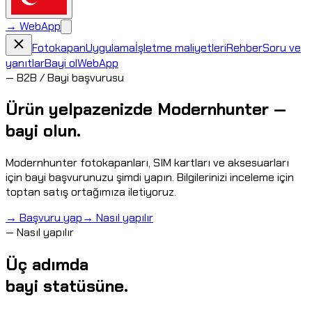
→
WebApp
Fotokapan
Uygulama
İşletme maliyetleri
Rehber
Soru ve
yanıtlar
Bayi ol
WebApp
—
B2B / Bayi başvurusu
Ürün yelpazenizde Modernhunter —
bayi olun.
Modernhunter fotokapanları, SIM kartları ve aksesuarları
için bayi başvurunuzu şimdi yapın. Bilgilerinizi inceleme için
toptan satış ortağımıza iletiyoruz.
→
Başvuru yap
→
Nasıl yapılır
—
Nasıl yapılır
Üç adımda
bayi statüsüne.