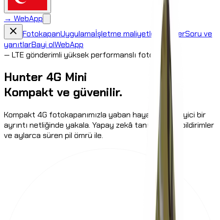
→
WebApp
Fotokapan
Uygulama
İşletme maliyetleri
Rehber
Soru ve
yanıtlar
Bayi ol
WebApp
—
LTE gönderimli yüksek performanslı fotokapan
Hunter 4G Mini
Kompakt ve güvenilir.
Kompakt 4G fotokapanımızla yaban hayatını etkileyici bir
ayrıntı netliğinde yakala. Yapay zekâ tanıma, anlık bildirimler
ve aylarca süren pil ömrü ile.