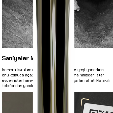
Saniyeler içinde kurulum
Kamera kurulum modundayken ve LED'ler yeşil yanarken,
onu kolayca açabilirsin – gerisini uygulama halleder. İster
evden ister hareket halindeyken: tüm ayarlar rahatlıkla akıllı
telefondan yapılır.