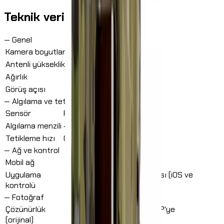
Teknik veriler
—
Genel
Kamera boyutları
9,6 x 12,9 x 7 cm
Antenli yükseklik
31 cm
Ağırlık
298 g (anten dahil)
Görüş açısı
60°
—
Algılama ve tetikleme
Sensör
Pasif kızılötesi (PIR)
Algılama menzili
~25 m
Tetikleme hızı
0.4 s
—
Ağ ve kontrol
Mobil ağ
SIM kartlı 4G
Uygulama
Modernhunter uygulaması (iOS ve
kontrolü
Android)
—
Fotoğraf
Çözünürlük
3072×1728 (3MP'den 5MP'ye
(orijinal)
interpolasyonlu)