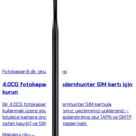
Fotokapan
·
6 dk. okuma süresi
4.0CG fotokapanını Modernhunter SIM kartı için
kurun
Bir 4.0CG fotokapanını Modernhunter SIM kartıyla
kullanmak üzere şöyle kurarsınız: yazılımımızı yüklersiniz –
böylece kamera önceden yapılandırılmış olur (APN ve SMTP
zaten kayıtlı) ve SIM kilidi olmadan kalır.
Makaleyi oku
→