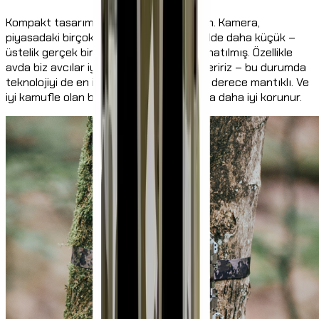
Kompakt tasarım da gerçek bir artı puan. Kamera,
piyasadaki birçok modelden belirgin şekilde daha küçük –
üstelik gerçek bir kamuflaj deseniyle donatılmış. Özellikle
avda biz avcılar iyi bir kamuflaja önem veririz – bu durumda
teknolojiyi de en iyi şekilde gizlemek son derece mantıklı. Ve
iyi kamufle olan bir şey, hırsızlığa karşı da daha iyi korunur.