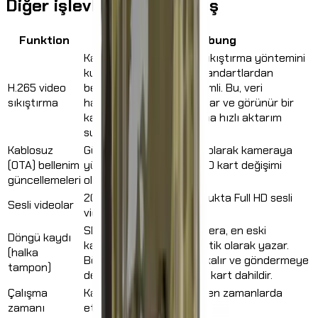
Diğer işlevlere genel bakış
Funktion
Beschreibung
Kamera, gelişmiş H.265 sıkıştırma yöntemini
kullanır – alışılagelmiş standartlardan
H.265 video
belirgin şekilde daha verimli. Bu, veri
sıkıştırma
hacminden tasarruf sağlar ve görünür bir
kalite kaybı olmadan daha hızlı aktarım
sunar.
Kablosuz
Güncellemeler otomatik olarak kameraya
(OTA) bellenim
yüklenir – sökme veya SD kart değişimi
güncellemeleri
olmadan.
20 saniyeye kadar uzunlukta Full HD sesli
Sesli videolar
videolar.
SD kart dolduğunda kamera, en eski
Döngü kaydı
kayıtların üzerine otomatik olarak yazar.
(halka
Böylece kayıt için hazır kalır ve göndermeye
tampon)
devam edebilir. 32 GB SD kart dahildir.
Çalışma
Kamera yalnızca belirlenen zamanlarda
zamanı
etkindir.