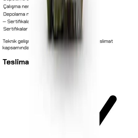
Çalışma nemi
%5 – %90
Depolama nemi
%40 – %60
—
Sertifikalar
Sertifikalar
FCC, CE, RoHS, IP66
Teknik gelişmeye hizmet eden tasarım ve teslimat
kapsamındaki değişiklik hakkı saklıdır.
Teslimat kapsamı