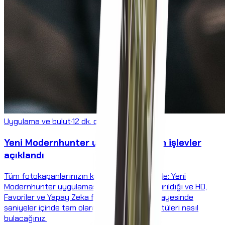
Uygulama ve bulut
·
12 dk. okuma süresi
Yeni Modernhunter uygulaması: Tüm işlevler
açıklandı
Tüm fotokapanlarınızın kayıtları tek bir yerde: Yeni
Modernhunter uygulamasının nasıl yapılandırıldığı ve HD,
Favoriler ve Yapay Zeka filtreleri ile Takvim sayesinde
saniyeler içinde tam olarak aradığınız görüntüleri nasıl
bulacağınız.