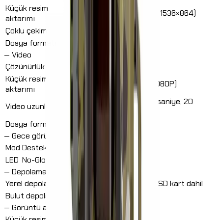
Küçük resim
destekleniyor (768×432, 1536×864)
aktarımı
Çoklu çekim
1P / 2P / 3P
Dosya formatı
.jpeg
—
Video
Çözünürlük (orijinal)
1920 × 1080 (1440P)
Küçük resim
destekleniyor (720P, 1080P)
aktarımı
5 saniye, 10 saniye, 15 saniye, 20
Video uzunluğu
saniye
Dosya formatı
.mp4
—
Gece görüşü
Mod
Destekleniyor (siyah-beyaz)
LED
No-Glow (54 adet, 940 nm)
—
Depolama
Yerel depolama
SD kart (8 – 128 GB), 32 GB SD kart dahil
Bulut depolama
ücretsiz
—
Görüntü aktarımı
Küçük resim