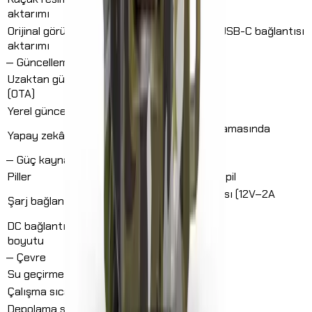
4G ağı üzerinden
aktarımı
Orijinal görüntü
4G ağı üzerinden veya USB-C bağlantısı
aktarımı
üzerinden
—
Güncellemeler ve yapay zekâ
Uzaktan güncelleme
destekleniyor
(OTA)
Yerel güncelleme
SD kart üzerinden
Modernhunter uygulamasında
Yapay zekâ işlevi
ücretsiz dahil
—
Güç kaynağı
Piller
Set başına 8 × AA pil
DC bağlantı noktası (12V–2A
Şarj bağlantısı
adaptör)
DC bağlantı noktası
4.4 mm × 1.6 mm
boyutu
—
Çevre
Su geçirmez
IP66
Çalışma sıcaklığı
–20 °C ile +55 °C arası
Depolama sıcaklığı
–25 °C ile +60 °C arası