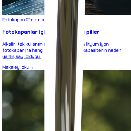
Fotokapan
·
12 dk. okuma süresi
Fotokapanlar için piller ve şarjlı piller
Alkalin, tek kullanımlık lityum, NiMH veya lityum iyon:
fotokapanına hangi hücre uygun – ve kapasitenin neden
yanlış sayı olduğu.
Makaleyi oku
→