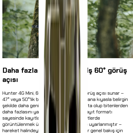
Daha fazla görüş için geniş 60° görüş
açısı
Hunter 4G Mini, 60°'lik genişletilmiş bir görüş açısı sunar –
47° veya 50°'lik birçok standart fotokapana kıyasla belirgin
şekilde daha geniş. Böylece tek bir kayıtta olup bitenlerden
daha fazlasını yakalarsın. Modern 16:9 kayıt formatı
sayesinde kayıtlar akıllı telefon ve tabletlerde
görüntülenmek üzere mükemmel şekilde uyarlanmıştır –
hareket halindeyken uygulamada hızlı bir genel bakış için