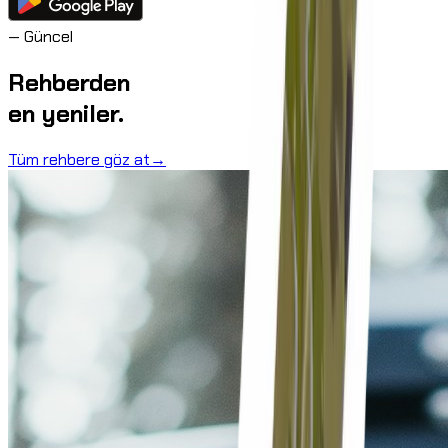
—
Güncel
Rehberden
en yeniler.
Tüm rehbere göz at
→