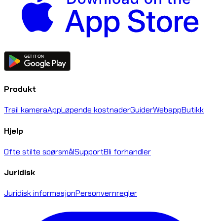
Produkt
Trail kamera
App
Løpende kostnader
Guider
Webapp
Butikk
Hjelp
Ofte stilte spørsmål
Support
Bli forhandler
Juridisk
Juridisk informasjon
Personvernregler