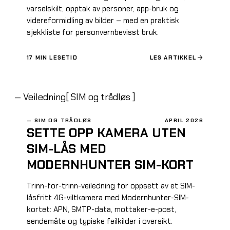
varselskilt, opptak av personer, app-bruk og
videreformidling av bilder – med en praktisk
sjekkliste for personvernbevisst bruk.
17
MIN LESETID
LES ARTIKKEL
—
Veiledning
[
SIM og trådløs
]
—
SIM OG TRÅDLØS
APRIL 2026
SETTE OPP KAMERA UTEN
SIM-LÅS MED
MODERNHUNTER SIM-KORT
Trinn-for-trinn-veiledning for oppsett av et SIM-
låsfritt 4G-viltkamera med Modernhunter-SIM-
kortet: APN, SMTP-data, mottaker-e-post,
sendemåte og typiske feilkilder i oversikt.