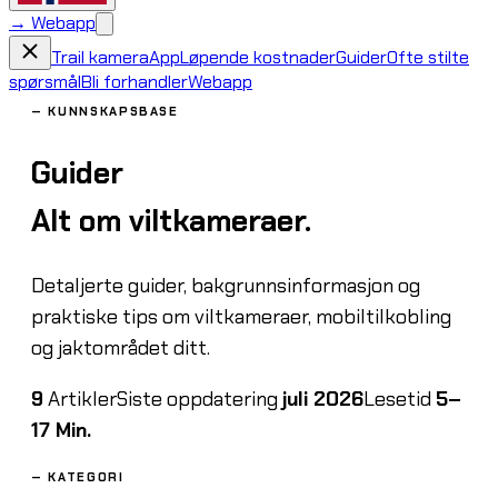
→
Webapp
Trail kamera
App
Løpende kostnader
Guider
Ofte stilte
spørsmål
Bli forhandler
Webapp
—
KUNNSKAPSBASE
Guider
Alt om viltkameraer.
Detaljerte guider, bakgrunnsinformasjon og
praktiske tips om viltkameraer, mobiltilkobling
og jaktområdet ditt.
9
Artikler
Siste oppdatering
juli 2026
Lesetid
5–
17 Min.
—
KATEGORI