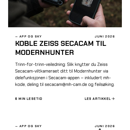
—
APP OG SKY
JUNI 2026
KOBLE ZEISS SECACAM TIL
MODERNHUNTER
Trinn-for-trinn-veiledning: Slik knytter du Zeiss
Secacam-viltkameraet ditt til Modernhunter via
delefunksjonen i Secacam-appen – inkludert mh-
kode, deling til secacam@mh-cam.de og feilsøking.
6
MIN LESETID
LES ARTIKKEL
—
APP OG SKY
JUNI 2026