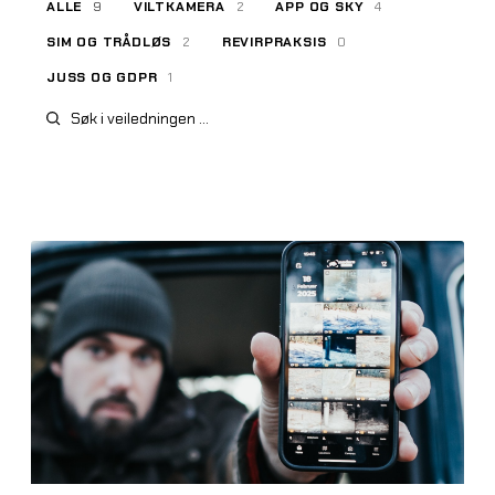
ALLE
9
VILTKAMERA
2
APP OG SKY
4
SIM OG TRÅDLØS
2
REVIRPRAKSIS
0
JUSS OG GDPR
1