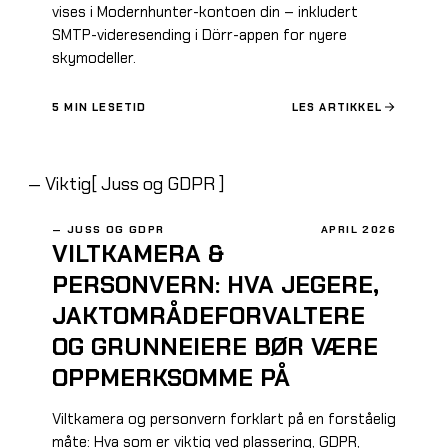
vises i Modernhunter-kontoen din – inkludert
SMTP-videresending i Dörr-appen for nyere
skymodeller.
5
MIN LESETID
LES ARTIKKEL
—
Viktig
[
Juss og GDPR
]
—
JUSS OG GDPR
APRIL 2026
VILTKAMERA &
PERSONVERN: HVA JEGERE,
JAKTOMRÅDEFORVALTERE
OG GRUNNEIERE BØR VÆRE
OPPMERKSOMME PÅ
Viltkamera og personvern forklart på en forståelig
måte: Hva som er viktig ved plassering, GDPR,