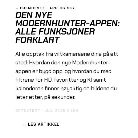
—
FREMHEVET
· APP OG SKY
DEN NYE
MODERNHUNTER-APPEN:
ALLE FUNKSJONER
FORKLART
Alle opptak fra viltkameraene dine på ett
sted: Hvordan den nye Modernhunter-
appen er bygd opp, og hvordan du med
filtrene for HD, favoritter og KI samt
kalenderen finner nøyaktig de bildene du
leter etter, på sekunder.
OPPDATERT
·
JULI 2026
12
MIN.
→
LES ARTIKKEL